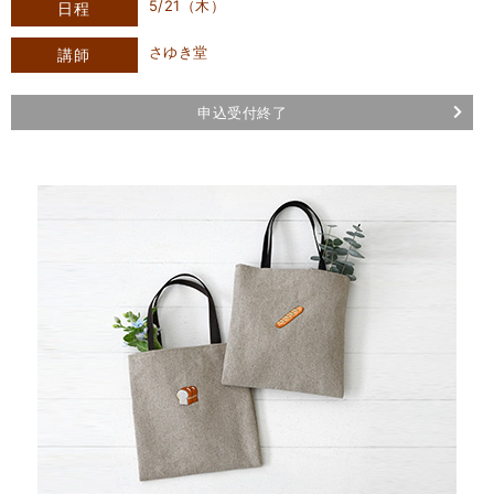
5/21（木）
日程
さゆき堂
講師
申込受付終了