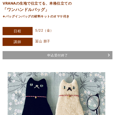
VRANAの生地で仕立てる、本格仕立ての
「ワンハンドルバッグ」
※バッグインバッグの材料キットのオマケ付き
5/22（金）
日程
冨山 朋子
講師
申込受付終了