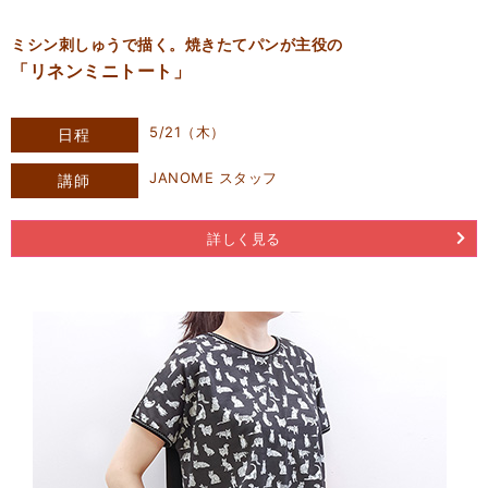
ミシン刺しゅうで描く。焼きたてパンが主役の
「リネンミニトート」
5/21（木）
日程
JANOME スタッフ
講師
詳しく見る