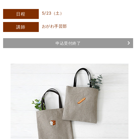
5/23（土）
日程
おがわ手芸部
講師
申込受付終了