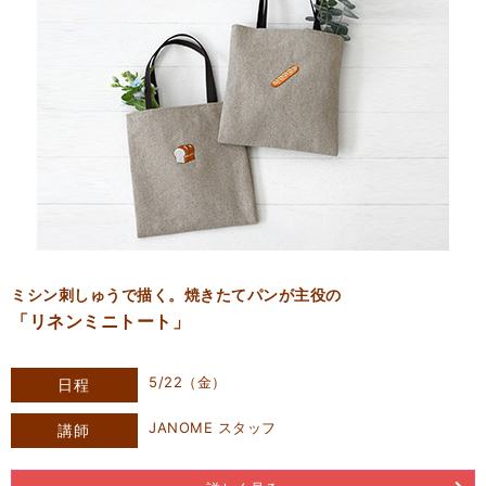
ミシン刺しゅうで描く。焼きたてパンが主役の
「リネンミニトート」
5/22（金）
日程
JANOME スタッフ
講師