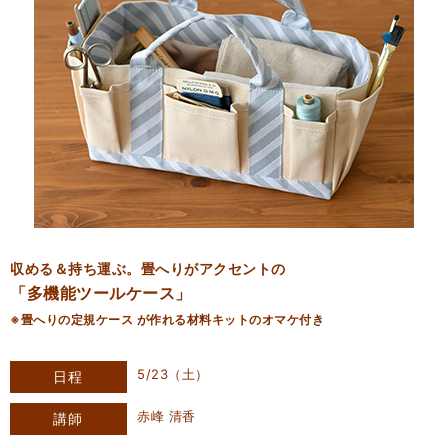
収める＆持ち運ぶ。畳へりがアクセントの
「多機能ツールケース」
※畳へりの定規ケース が作れる材料キットのオマケ付き
5/23（土）
日程
赤峰 清香
講師