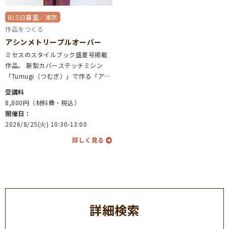
BLS日暮里／東京
作品をつくる
アシンメトリープルオーバー
ミセスのスタイルブック盛夏号掲載
作品。 新型カバーステッチミシン
「Tumugi（つむぎ）」で作る「アシ
ンメトリープルオーバー」のワーク
受講料
ショップを開催。 東京・荻窪にて
8,800円（材料費・税込）
洋裁教室「VieCoudre（ヴィクード
開催日：
ル）」を主宰している海口 奈緒さん
2026/8/25(火) 10:30-13:00
に、ベビーロックの新機種「Tumug
詳しく見る
i」と2本針4本糸ロックミシン「Sak
ura」を使って、「アシンメトリープ
ルオーバー」を制作していただきま
した。 ベビーロック・スタジオ 日
暮里会場の7月16日（水）は、この
作品をデザインされた 海口 奈緒さん
を講師にお招きいたします。 流れる
詳細検索