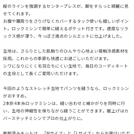
縦のラインを強調するセンタープレスが、脚をすらっと綺麗に見
せてくれます。
お腹や腰周りをさりげなくカバーするタック使いも嬉しいポイン
ト。ロックミシンで簡単に縫えるポケット付きです。適度なリラ
ックス感が漂う、今っぽさ満点のシルエットに仕上げました。
生地は、さらりとした肌触りのひんやり心地よい接触冷感素材を
採用。これからの季節も快適にお過ごしいただけます。
シワになりにくく毛羽立ちにくい生地で、毎日のコーディネート
の主役として長くご愛用いただけます。
今回のようなストレッチ生地でパンツを縫うなら、ロックミシン
がおすすめ。
2本針4本糸ロックミシンは、縫い合わせと縁かがりを同時に行
い、生地の伸縮性を保ちながら縫うことができます。裾上げはカ
バーステッチミシンでプロの仕上がりに。
裁断済みキットは、「Mサイズ」と「Lサイズ」からお選びいただ