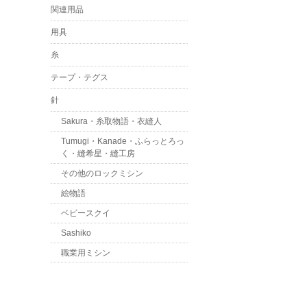
関連用品
用具
糸
テープ・テグス
針
Sakura・糸取物語・衣縫人
Tumugi・Kanade・ふらっとろっ
く・縫希星・縫工房
その他のロックミシン
絵物語
ベビースクイ
Sashiko
職業用ミシン