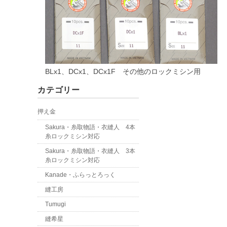
BLx1、DCx1、DCx1F その他のロックミシン用
カテゴリー
押え金
Sakura・糸取物語・衣縫人 4本
糸ロックミシン対応
Sakura・糸取物語・衣縫人 3本
糸ロックミシン対応
Kanade・ふらっとろっく
縫工房
Tumugi
縫希星