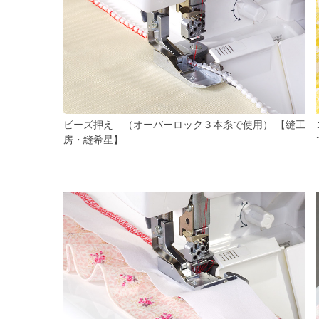
ビーズ押え （オーバーロック３本糸で使用） 【縫工
房・縫希星】