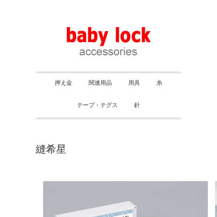
押え金
関連用品
用具
糸
テープ・テグス
針
縫希星