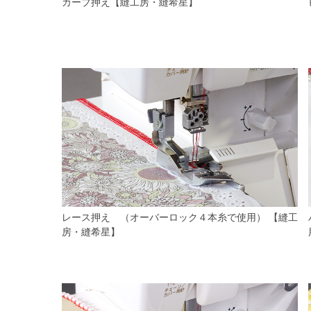
カーブ押え【縫工房・縫希星】
レース押え （オーバーロック４本糸で使用） 【縫工
房・縫希星】