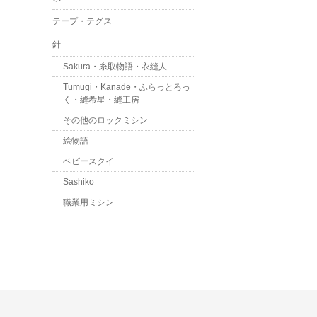
テープ・テグス
針
Sakura・糸取物語・衣縫人
Tumugi・Kanade・ふらっとろっ
く・縫希星・縫工房
その他のロックミシン
絵物語
ベビースクイ
Sashiko
職業用ミシン