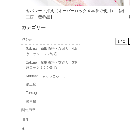
セパレート押え（オーバーロック４本糸で使用） 【縫
工房・縫希星】
カテゴリー
押え金
1 / 2
Sakura・糸取物語・衣縫人 4本
糸ロックミシン対応
Sakura・糸取物語・衣縫人 3本
糸ロックミシン対応
Kanade・ふらっとろっく
縫工房
Tumugi
縫希星
関連用品
用具
糸