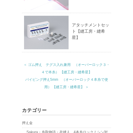
アタッチメントセッ
ト【縫工房・縫希
星】
＜ ゴム押え テグス入れ兼用 （オーバーロック３・
４で本糸） 【縫工房・縫希星】
パイピング押え5mm （オーバーロック４本糸で使
用） 【縫工房・縫希星】 ＞
カテゴリー
押え金
Sakura・糸取物語・衣縫人 4本糸ロックミシン対