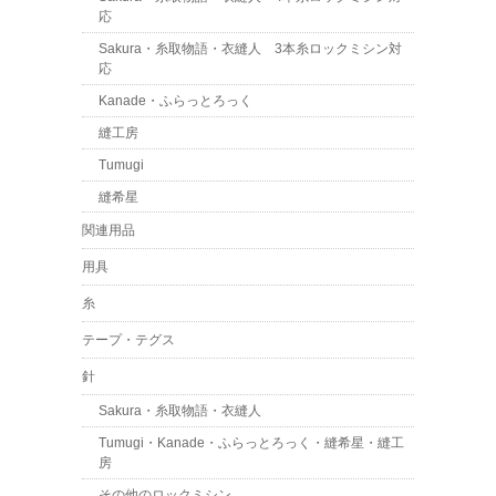
応
Sakura・糸取物語・衣縫人 3本糸ロックミシン対
応
Kanade・ふらっとろっく
縫工房
Tumugi
縫希星
関連用品
用具
糸
テープ・テグス
針
Sakura・糸取物語・衣縫人
Tumugi・Kanade・ふらっとろっく・縫希星・縫工
房
その他のロックミシン