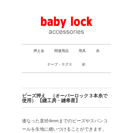
押え金
関連用品
用具
糸
テープ・テグス
針
ビーズ押え （オーバーロック３本糸で
使用） 【縫工房・縫希星】
連なった直径4mmまでのビーズやスパンコ
ールを生地に縫いつけることができます。