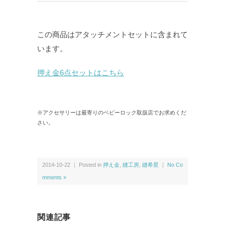
この商品はアタッチメントセットに含まれて
います。
押え金6点セットはこちら
※アクセサリーは最寄りのベビーロック取扱店でお求めくだ
さい。
2014-10-22 ｜ Posted in
押え金
,
縫工房
,
縫希星
｜
No Co
mments »
関連記事