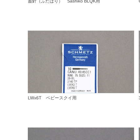
蓋針（ふたばり） Sashiko BLQK用
LWx6T ベビースクイ用