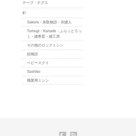
テープ・テグス
針
Sakura・糸取物語・衣縫人
Tumugi・Kanade・ふらっとろっ
く・縫希星・縫工房
その他のロックミシン
絵物語
ベビースクイ
Sashiko
職業用ミシン