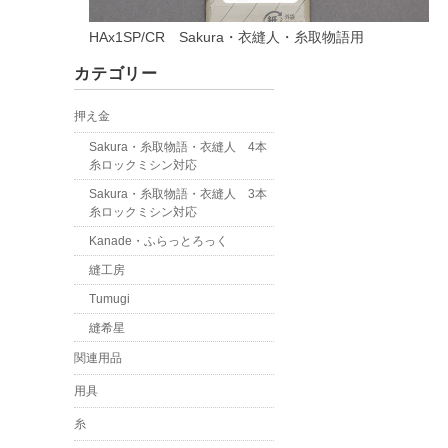
HAx1SP/CR Sakura・衣縫人・糸取物語用
カテゴリー
押え金
Sakura・糸取物語・衣縫人 4本
糸ロックミシン対応
Sakura・糸取物語・衣縫人 3本
糸ロックミシン対応
Kanade・ふらっとろっく
縫工房
Tumugi
縫希星
関連用品
用具
糸