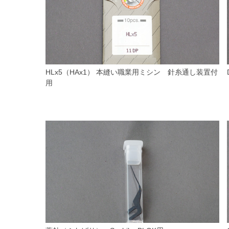
HLx5（HAx1） 本縫い職業用ミシン 針糸通し装置付
用