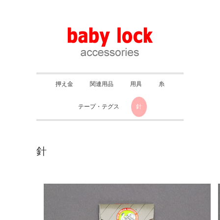
押え金
関連用品
用具
糸
テープ・テグス
針
針