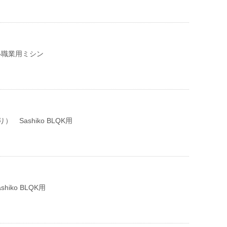
い職業用ミシン
 Sashiko BLQK用
shiko BLQK用