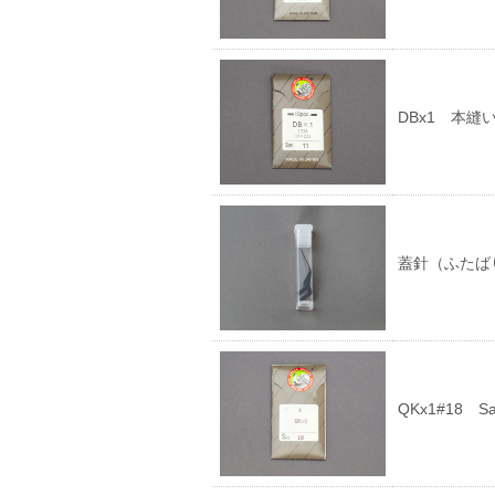
DBx1 本縫
蓋針（ふたばり）
QKx1#18 Sa