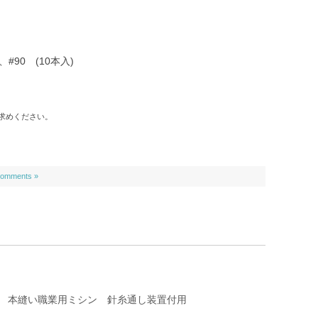
、#90 (10本入)
求めください。
omments »
x1） 本縫い職業用ミシン 針糸通し装置付用