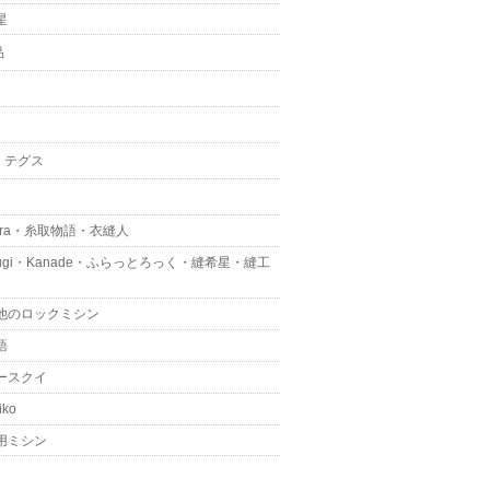
星
品
・テグス
kura・糸取物語・衣縫人
mugi・Kanade・ふらっとろっく・縫希星・縫工
他のロックミシン
語
ースクイ
iko
用ミシン