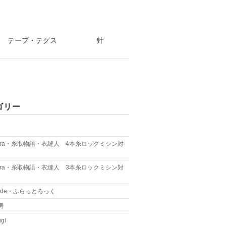
テープ・テグス
針
ゴリー
kura・糸取物語・衣縫人 4本糸ロックミシン対
kura・糸取物語・衣縫人 3本糸ロックミシン対
nade・ふらっとろっく
房
gi