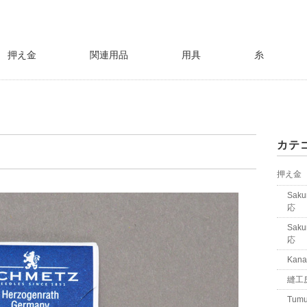
押え金
関連用品
用具
糸
カテ
押え金
Sa
応
Sa
応
Ka
縫工
Tumu