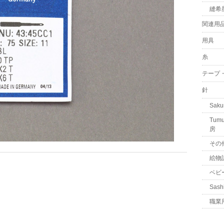
縫希
関連用
用具
糸
テープ
針
Sa
Tu
房
その
絵物
ベビ
Sash
職業