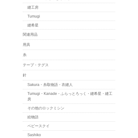
縫工房
Tumugi
縫希星
関連用品
用具
糸
テープ・テグス
針
Sakura・糸取物語・衣縫人
Tumugi・Kanade・ふらっとろっく・縫希星・縫工
房
その他のロックミシン
絵物語
ベビースクイ
Sashiko