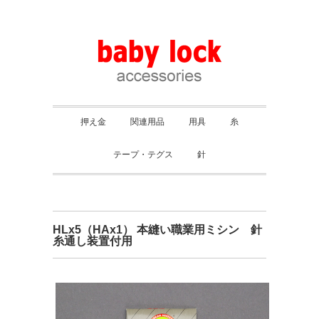
押え金
関連用品
用具
糸
テープ・テグス
針
HLx5（HAx1） 本縫い職業用ミシン 針
糸通し装置付用