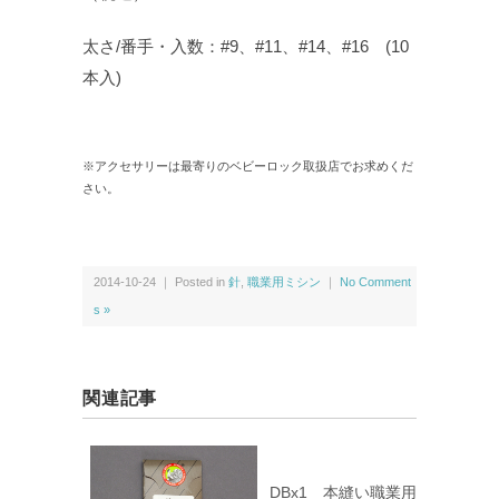
太さ/番手・入数：#9、#11、#14、#16 (10
本入)
※アクセサリーは最寄りのベビーロック取扱店でお求めくだ
さい。
2014-10-24 ｜ Posted in
針
,
職業用ミシン
｜
No Comment
s »
関連記事
DBx1 本縫い職業用