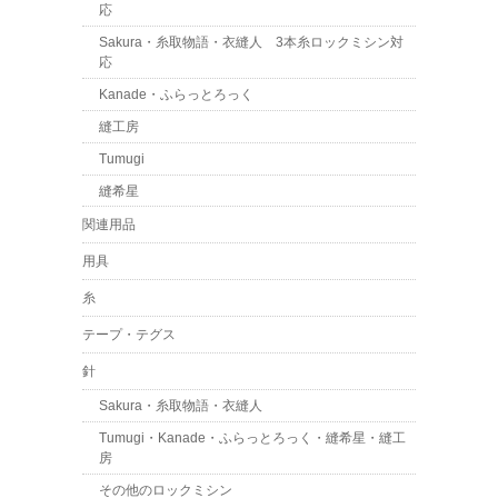
応
Sakura・糸取物語・衣縫人 3本糸ロックミシン対
応
Kanade・ふらっとろっく
縫工房
Tumugi
縫希星
関連用品
用具
糸
テープ・テグス
針
Sakura・糸取物語・衣縫人
Tumugi・Kanade・ふらっとろっく・縫希星・縫工
房
その他のロックミシン