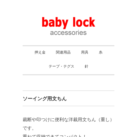
押え金
関連用品
用具
糸
テープ・テグス
針
ソーイング用文ちん
裁断や印つけに便利な洋裁用文ちん（重し）
です。
重ねて収納できてコンパクト！