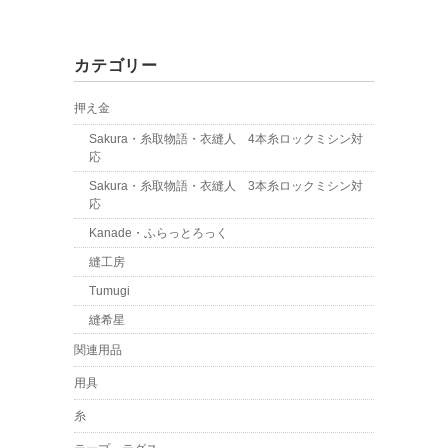
カテゴリー
押え金
Sakura・糸取物語・衣縫人 4本糸ロックミシン対
応
Sakura・糸取物語・衣縫人 3本糸ロックミシン対
応
Kanade・ふらっとろっく
縫工房
Tumugi
縫希星
関連用品
用具
糸