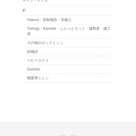
テープ・テグス
針
Sakura・糸取物語・衣縫人
Tumugi・Kanade・ふらっとろっく・縫希星・縫工
房
その他のロックミシン
絵物語
ベビースクイ
Sashiko
職業用ミシン