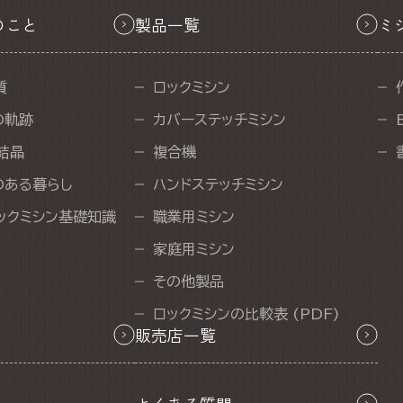
のこと
製品一覧
ミ
質
ロックミシン
の軌跡
カバーステッチミシン
結晶
複合機
のある暮らし
ハンドステッチミシン
ックミシン基礎知識
職業用ミシン
家庭用ミシン
その他製品
ロックミシンの比較表 (PDF)
販売店一覧