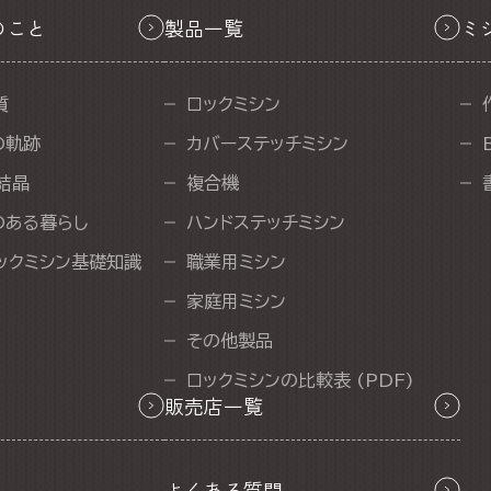
のこと
製品一覧
ミ
質
ロックミシン
の軌跡
カバーステッチミシン
結晶
複合機
のある暮らし
ハンドステッチミシン
ックミシン基礎知識
職業用ミシン
家庭用ミシン
その他製品
ロックミシンの比較表 (PDF)
販売店一覧
よくある質問