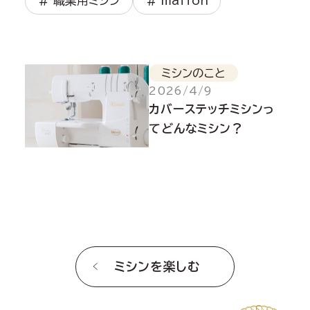
# 職業用ミシン
# maffon
ミシンのこと
2026/4/9
カバーステッチミシンっ
てどんなミシン？
ミシンを楽しむ