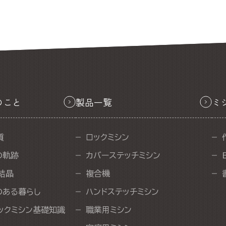
のこと
製品一覧
ミ
質
ロックミシン
の軌跡
カバーステッチミシン
結晶
複合機
のある暮らし
ハンドステッチミシン
ックミシン基礎知識
職業用ミシン