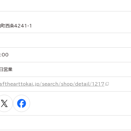
町西条4241-1
:00
日営業
afthearttokai.jp/search/shop/detail/1217