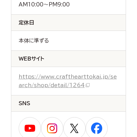
AM10:00～PM9:00
定休日
本体に準ずる
WEBサイト
https://www.crafthearttokai.jp/se
arch/shop/detail/1264
SNS