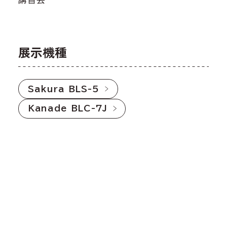
展示機種
Sakura BLS-5
Kanade BLC-7J