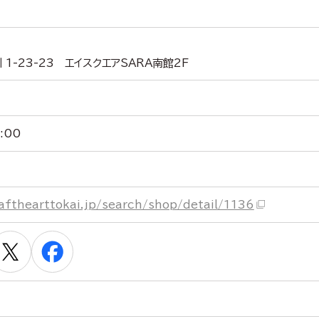
1-23-23 エイスクエアSARA南館2F
:00
afthearttokai.jp/search/shop/detail/1136