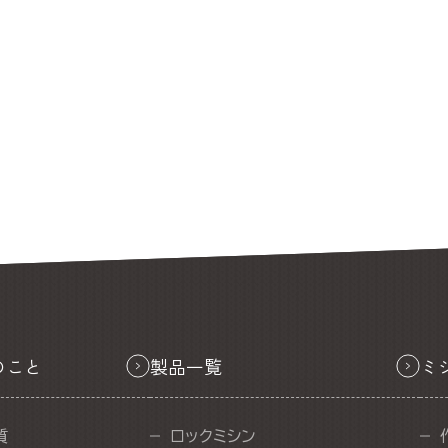
のこと
製品一覧
ミ
質
ロックミシン