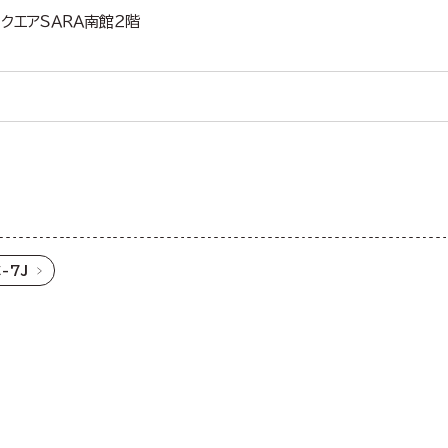
クエアＳＡＲＡ南館２階
-7J