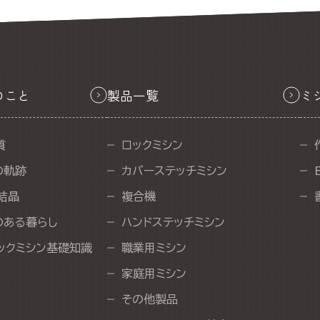
のこと
製品一覧
ミ
質
ロックミシン
の軌跡
カバーステッチミシン
結晶
複合機
のある暮らし
ハンドステッチミシン
ックミシン基礎知識
職業用ミシン
家庭用ミシン
その他製品