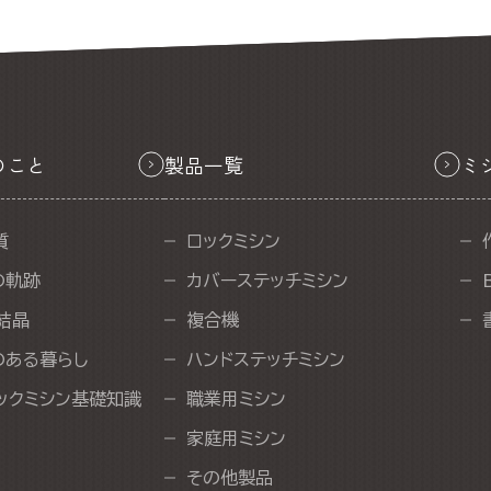
のこと
製品一覧
ミ
質
ロックミシン
の軌跡
カバーステッチミシン
結晶
複合機
のある暮らし
ハンドステッチミシン
ックミシン基礎知識
職業用ミシン
家庭用ミシン
その他製品