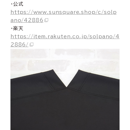
・公式
https://www.sunsquare.shop/c/solp
ano/42886
・楽天
https://item.rakuten.co.jp/solpano/4
2886/