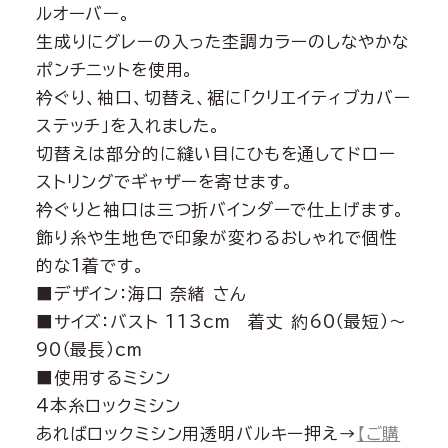
ルオーバー。
生成りにグレーの入った杢調カラーのしなやかな
ポンチニットを使用。
衿ぐり、袖口、切替え、裾に「クリエイティブカバー
ステッチ」を入れました。
切替えは部分的に縫い目にひもを通してドロー
ストリングでギャザーを寄せます。
衿ぐりと袖口は三つ折バインダーで仕上げます。
飾り糸や生地色で印象が変わるおしゃれで個性
的な1着です。
■デザイン：海口 奈緒 さん
■サイズ：バスト 113cm 着丈 約60（最短）～
90（最長）cm
■使用するミシン
4本糸ロックミシン
あればロックミシン用透明バルキー押え→
【ご購