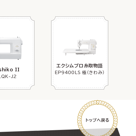
エクシムプロ糸取物語
shiko II
EP9400LS 極（きわみ）
LQK-J2