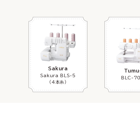
Sakura
Tumu
Sakura BLS-5
BLC-7
（4本糸）