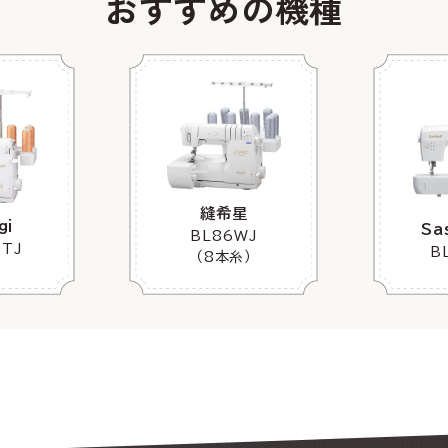
おすすめの機種
縫希星
gi
Sa
BL86WJ
0TJ
B
（8本糸）