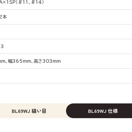
×1SP（#11、#14）
2本
×3
mm、幅365mm、高さ303mm
BL69WJ 縫い目
BL69WJ 仕様