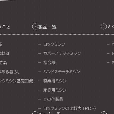
のこと
製品一覧
ミ
質
ロックミシン
の軌跡
カバーステッチミシン
結晶
複合機
のある暮らし
ハンドステッチミシン
ックミシン基礎知識
職業用ミシン
家庭用ミシン
その他製品
ロックミシンの比較表 (PDF)