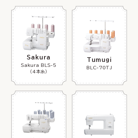
Sakura
Tumugi
Sakura BLS-5
BLC-70TJ
（4本糸）