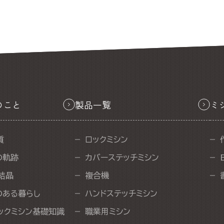
のこと
製品一覧
ミ
質
ロックミシン
の軌跡
カバーステッチミシン
結晶
複合機
のある暮らし
ハンドステッチミシン
ックミシン基礎知識
職業用ミシン