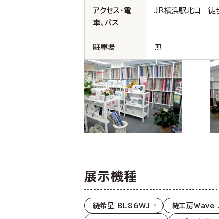
アクセス・電
JR横浜駅北口 徒
車、バス
駐車場
無
展示機種
縫希星 BL86WJ
縫工房Wave 