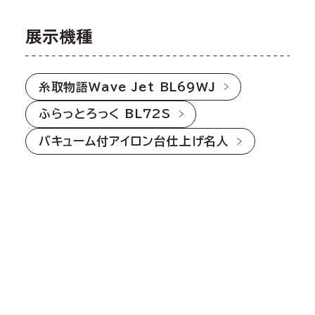
展示機種
糸取物語Wave Jet BL69WJ
ふらっとろっく BL72S
バキューム付アイロン台仕上げ名人