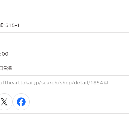
町515-1
:00
日営業
afthearttokai.jp/search/shop/detail/1854