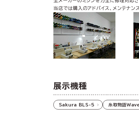
全メーカーのミシンを万全に修理対応さ
当店では購入のアドバイス、メンテナン
展示機種
Sakura BLS-5
糸取物語Wave