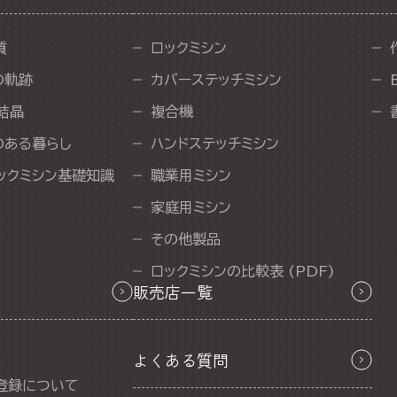
質
ロックミシン
の軌跡
カバーステッチミシン
結晶
複合機
のある暮らし
ハンドステッチミシン
ックミシン基礎知識
職業用ミシン
家庭用ミシン
その他製品
ロックミシンの比較表 (PDF)
販売店一覧
よくある質問
登録について