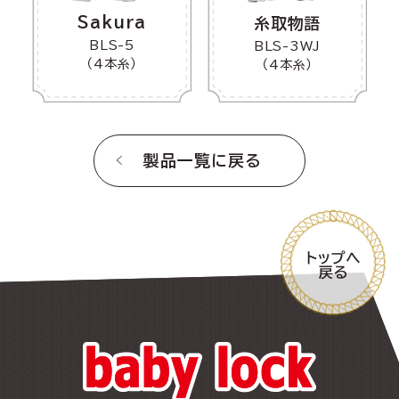
Sakura
糸取物語
BLS-5
BLS-3WJ
（4本糸）
（4本糸）
製品一覧に戻る