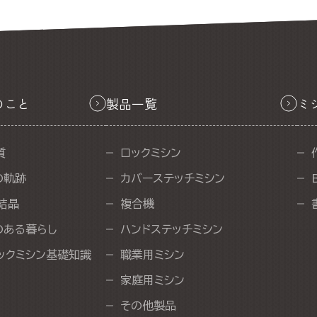
のこと
製品一覧
ミ
質
ロックミシン
の軌跡
カバーステッチミシン
結晶
複合機
のある暮らし
ハンドステッチミシン
ックミシン基礎知識
職業用ミシン
家庭用ミシン
その他製品