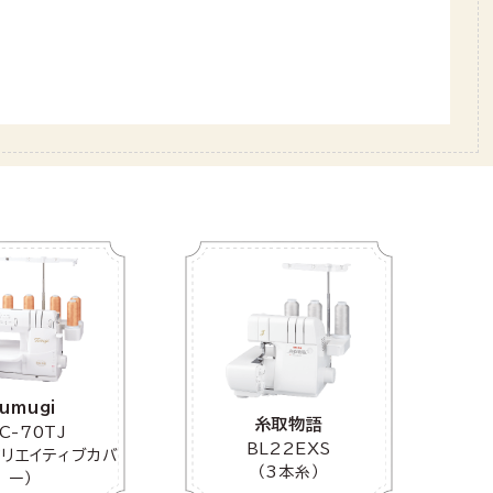
umugi
糸取物語
C-70TJ
BL22EXS
クリエイティブカバ
（3本糸）
ー）