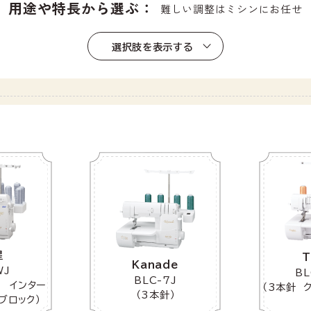
用途や特長から選ぶ：
難しい調整はミシンにお任せ
選択肢を表示する
星
T
Kanade
WJ
BL
BLC-7J
糸 インター
（3本針 
（3本針）
ブロック）