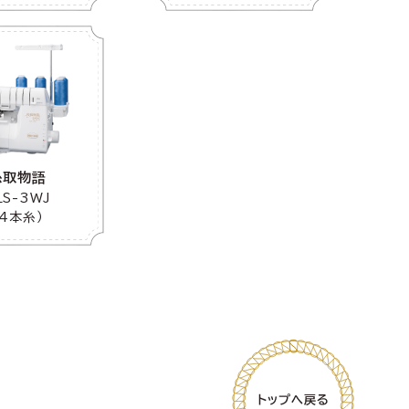
糸取物語
LS-3WJ
（4本糸）