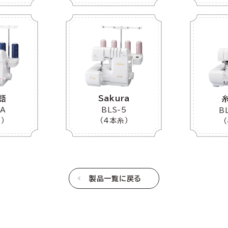
Sakura
語
BLS-5
2A
B
（4本糸）
）
製品一覧に戻る